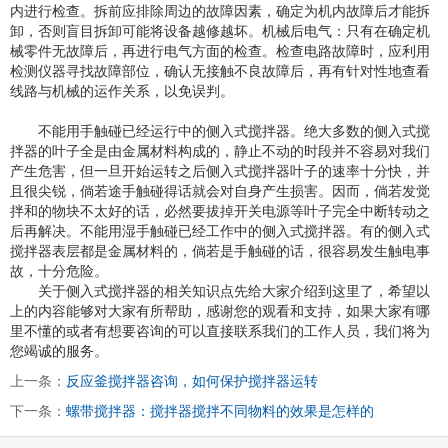
内进行检查。拆前应排除周边的故障因素，确定为机内故障后才能拆
卸，否则盲目拆卸可能将设备越修越坏。机械后电气：只有在确定机
械零件无故障后，再进行电气方面的检查。检查电路故障时，应利用
检测仪器寻找故障部位，确认无接触不良故障后，再有针对性地查看
线路与机械的运作关系，以免误判。
不能用手触碰已经运行中的侧入式搅拌器。绝大多数的侧入式搅
拌器的叶子全是由金属材料构成的，静止不动的时段并不容易对我们
产生危害，但一旦开始运转之后侧入式搅拌器叶子的速率十分快，并
且很尖锐，倘若途手触碰得话就会对自身产生损害。因而，倘若发觉
拌和的物块不太好的话，必然要拔掉开关电源等叶子完全中断转动之
后再解决。不能用湿手触碰已经工作中的侧入式搅拌器。有的侧入式
搅拌器表层都是金属材料的，倘若是手触碰的话，很容易发生触电事
故，十分危险。
关于侧入式搅拌器的相关知识点先给大家介绍到这里了，希望以
上的内容能够对大家有所帮助，感谢您的观看和支持，如果大家有哪
里不懂的或者有想要咨询的可以直接联系我们的工作人员，我们将为
您竭诚的服务。
上一条：
反应釜搅拌器咨询，如何保护搅拌器运转
下一条：
螺带搅拌器：搅拌器搅拌不同物料的效果是怎样的