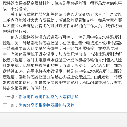
搅拌器表层都是金属材料的，倘若是手触碰的话，很容易发生触电事
故，十分危险。
关于侧入式搅拌器的相关知识点先给大家介绍到这里了，希望以
上的内容能够对大家有所帮助，感谢您的观看和支持，如果大家有哪
里不懂的或者有想要咨询的可以直接联系我们的工作人员，我们将为
您竭诚的服务。
侧入式搅拌器控温方式遍及有两种，一种是用电接点水银温度计
控温，另一种是选用传感器控温，在使用过程中电接点水银和传感器
一端都是要放入到丈量的液体中，另一端与机器衔接，在控温过程
中，当液体温度低于设定温度，加热盘开端加热，当液体温度到达所
设定的温度，这时由电接点水银温度计或传感器传输信号到侧入式搅
拌器主机，此刻加热盘停止加热，当温度再次低于设定温度时，加热
盘持续加热。选用电接点水银温度计时是在电接点水银温度计上面设
定温度，选用传感器控温办法是在机器上设定温度。由此看出，传感
器控温愈加便利。但是传感器选用技能资料，所以耐腐蚀程度没有电
接点水银温度计玻璃的好。
上一条：
影响搅拌器搅拌功率的因素有哪些
下一条：
为你分享螺带搅拌器维护与保养