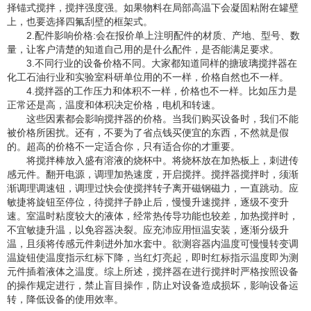
择锚式搅拌，搅拌强度强。如果物料在局部高温下会凝固粘附在罐壁
上，也要选择四氟刮壁的框架式。
2.配件影响价格:会在报价单上注明配件的材质、产地、型号、数
量，让客户清楚的知道自己用的是什么配件，是否能满足要求。
3.不同行业的设备价格不同。大家都知道同样的搪玻璃搅拌器在
化工石油行业和实验室科研单位用的不一样，价格自然也不一样。
4.搅拌器的工作压力和体积不一样，价格也不一样。比如压力是
正常还是高，温度和体积决定价格，电机和转速。
这些因素都会影响搅拌器的价格。当我们购买设备时，我们不能
被价格所困扰。还有，不要为了省点钱买便宜的东西，不然就是假
的。超高的价格不一定适合你，只有适合你的才重要。
将搅拌棒放入盛有溶液的烧杯中。将烧杯放在加热板上，刺进传
感元件。翻开电源，调理加热速度，开启搅拌。搅拌器搅拌时，须渐
渐调理调速钮，调理过快会使搅拌转子离开磁钢磁力，一直跳动。应
敏捷将旋钮至停位，待搅拌子静止后，慢慢升速搅拌，逐级不变升
速。室温时粘度较大的液体，经常热传导功能也较差，加热搅拌时，
不宜敏捷升温，以免容器决裂。应充沛应用恒温安装，逐渐分级升
温，且须将传感元件刺进外加水套中。欲测容器内温度可慢慢转变调
温旋钮使温度指示红标下降，当红灯亮起，即时红标指示温度即为测
元件插着液体之温度。综上所述，搅拌器在进行搅拌时严格按照设备
的操作规定进行，禁止盲目操作，防止对设备造成损坏，影响设备运
转，降低设备的使用效率。