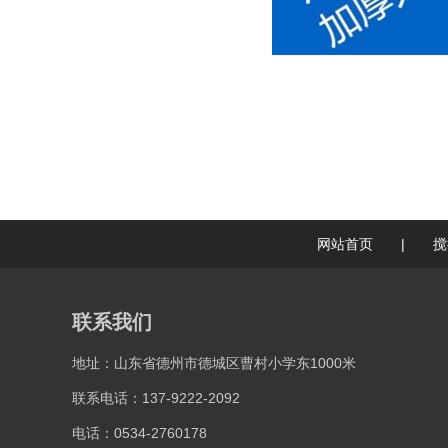
网站首页
|
搅
联系我们
地址：山东省德州市德城区曹村小学东1000米
联系电话：137-9222-2092
电话：0534-2760178