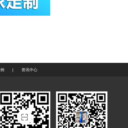
案例
|
资讯中心