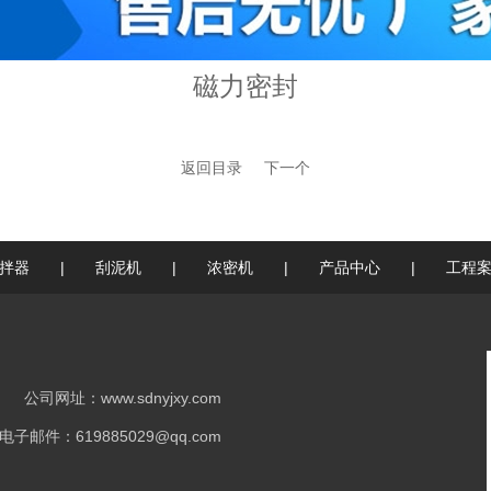
磁力密封
返回目录
下一个
拌器
|
刮泥机
|
浓密机
|
产品中心
|
工程
公司网址：www.sdnyjxy.com
电子邮件：619885029@qq.com